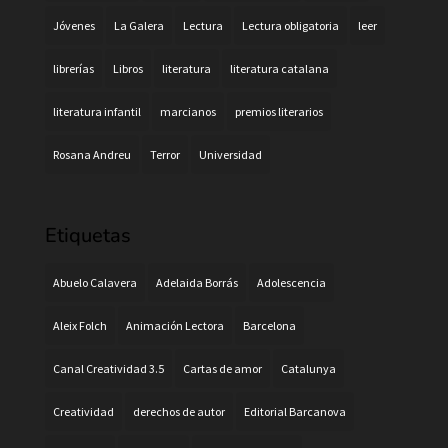
Jóvenes
La Galera
Lectura
Lectura obligatoria
leer
librerías
Libros
literatura
literatura catalana
literatura infantil
marcianos
premios literarios
Rosana Andreu
Terror
Universidad
Etiquetas
Abuelo Calavera
Adelaida Borrás
Adolescencia
Aleix Folch
Animación Lectora
Barcelona
Canal Creatividad 3.5
Cartas de amor
Catalunya
Creatividad
derechos de autor
Editorial Barcanova