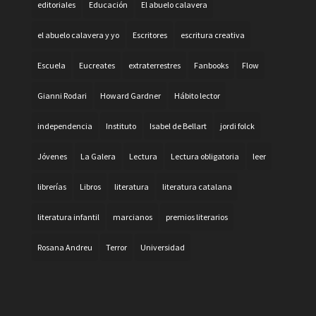
editoriales
Educación
El abuelo calavera
el abuelo calavera y yo
Escritores
escritura creativa
Escuela
Eucreates
extraterrestres
Fanbooks
Flow
Gianni Rodari
Howard Gardner
Hábito lector
independencia
Instituto
Isabel de Bellart
jordi folck
Jóvenes
La Galera
Lectura
Lectura obligatoria
leer
librerías
Libros
literatura
literatura catalana
literatura infantil
marcianos
premios literarios
Rosana Andreu
Terror
Universidad