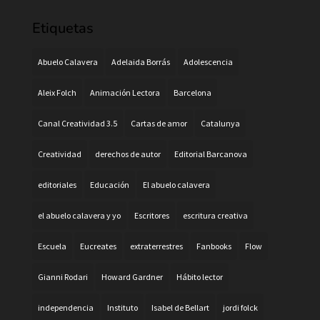
Etiquetas
Abuelo Calavera
Adelaida Borrás
Adolescencia
Aleix Folch
Animación Lectora
Barcelona
Canal Creatividad 3.5
Cartas de amor
Catalunya
Creatividad
derechos de autor
Editorial Barcanova
editoriales
Educación
El abuelo calavera
el abuelo calavera y yo
Escritores
escritura creativa
Escuela
Eucreates
extraterrestres
Fanbooks
Flow
Gianni Rodari
Howard Gardner
Hábito lector
independencia
Instituto
Isabel de Bellart
jordi folck