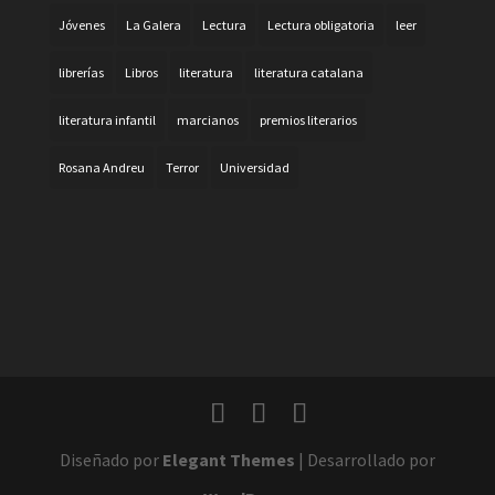
Jóvenes
La Galera
Lectura
Lectura obligatoria
leer
librerías
Libros
literatura
literatura catalana
literatura infantil
marcianos
premios literarios
Rosana Andreu
Terror
Universidad
Diseñado por
Elegant Themes
| Desarrollado por