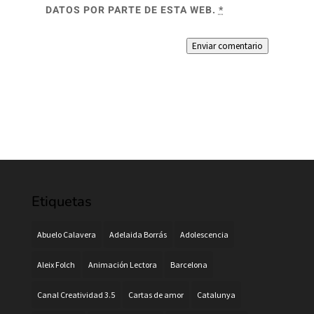
DATOS POR PARTE DE ESTA WEB.
*
Enviar comentario
Etiquetas
Abuelo Calavera
Adelaida Borrás
Adolescencia
Aleix Folch
Animación Lectora
Barcelona
Canal Creatividad 3.5
Cartas de amor
Catalunya