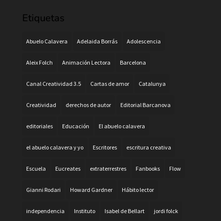
Etiquetas
Abuelo Calavera
Adelaida Borrás
Adolescencia
Aleix Folch
Animación Lectora
Barcelona
Canal Creatividad 3.5
Cartas de amor
Catalunya
Creatividad
derechos de autor
Editorial Barcanova
editoriales
Educación
El abuelo calavera
el abuelo calavera y yo
Escritores
escritura creativa
Escuela
Eucreates
extraterrestres
Fanbooks
Flow
Gianni Rodari
Howard Gardner
Hábito lector
independencia
Instituto
Isabel de Bellart
jordi folck