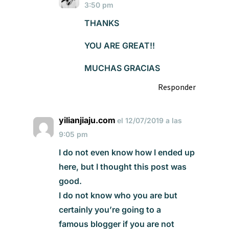
3:50 pm
THANKS
YOU ARE GREAT!!
MUCHAS GRACIAS
Responder
yilianjiaju.com
el 12/07/2019 a las
9:05 pm
I do not even know how I ended up
here, but I thought this post was
good.
I do not know who you are but
certainly you’re going to a
famous blogger if you are not