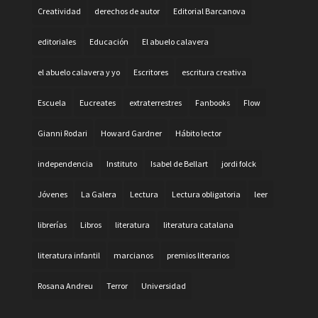
Creatividad
derechos de autor
Editorial Barcanova
editoriales
Educación
El abuelo calavera
el abuelo calavera y yo
Escritores
escritura creativa
Escuela
Eucreates
extraterrestres
Fanbooks
Flow
Gianni Rodari
Howard Gardner
Hábito lector
independencia
Instituto
Isabel de Bellart
jordi folck
Jóvenes
La Galera
Lectura
Lectura obligatoria
leer
librerías
Libros
literatura
literatura catalana
literatura infantil
marcianos
premios literarios
Rosana Andreu
Terror
Universidad