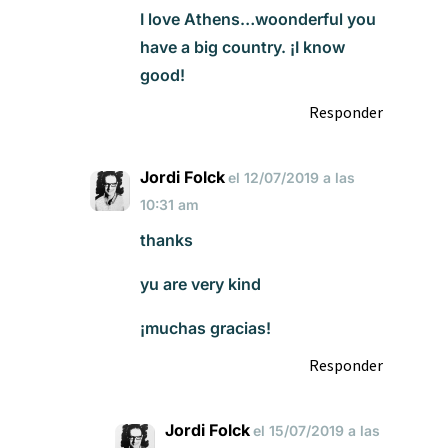
I love Athens…woonderful you
have a big country. ¡I know
good!
Responder
Jordi Folck
el 12/07/2019 a las
10:31 am
thanks
yu are very kind
¡muchas gracias!
Responder
Jordi Folck
el 15/07/2019 a las