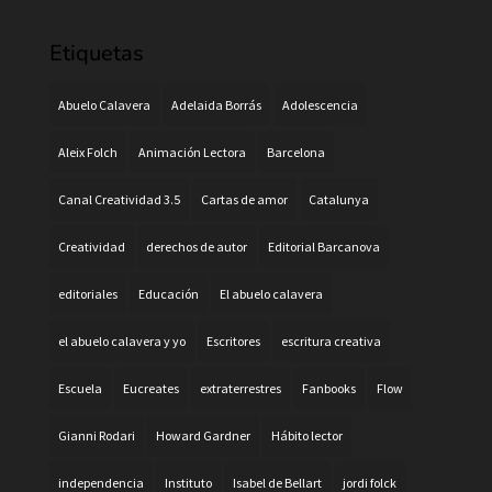
Etiquetas
Abuelo Calavera
Adelaida Borrás
Adolescencia
Aleix Folch
Animación Lectora
Barcelona
Canal Creatividad 3.5
Cartas de amor
Catalunya
Creatividad
derechos de autor
Editorial Barcanova
editoriales
Educación
El abuelo calavera
el abuelo calavera y yo
Escritores
escritura creativa
Escuela
Eucreates
extraterrestres
Fanbooks
Flow
Gianni Rodari
Howard Gardner
Hábito lector
independencia
Instituto
Isabel de Bellart
jordi folck