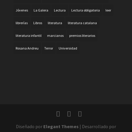
Jóvenes
La Galera
Lectura
Lectura obligatoria
leer
librerías
Libros
literatura
literatura catalana
literatura infantil
marcianos
premios literarios
Rosana Andreu
Terror
Universidad
Diseñado por
Elegant Themes
| Desarrollado por