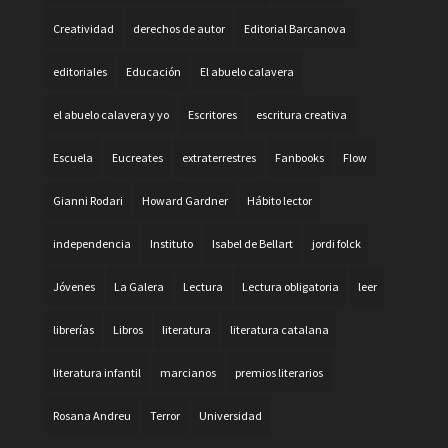
Creatividad
derechos de autor
Editorial Barcanova
editoriales
Educación
El abuelo calavera
el abuelo calavera y yo
Escritores
escritura creativa
Escuela
Eucreates
extraterrestres
Fanbooks
Flow
Gianni Rodari
Howard Gardner
Hábito lector
independencia
Instituto
Isabel de Bellart
jordi folck
Jóvenes
La Galera
Lectura
Lectura obligatoria
leer
librerías
Libros
literatura
literatura catalana
literatura infantil
marcianos
premios literarios
Rosana Andreu
Terror
Universidad