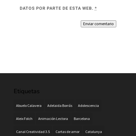
DATOS POR PARTE DE ESTA WEB.
*
Enviar comentario
Etiquetas
Abuelo Calavera
Adelaida Borrás
Adolescencia
Aleix Folch
Animación Lectora
Barcelona
Canal Creatividad 3.5
Cartas de amor
Catalunya